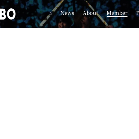
⌂
News
About
Member