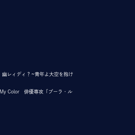
！幽レィディ？~青年よ大空を抱け
y Color 俳優専攻「プーラ・ル