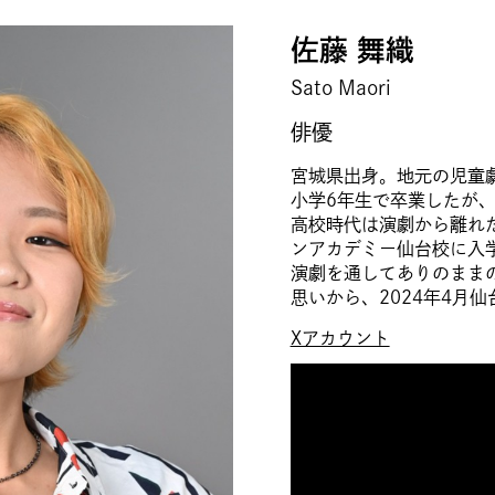
佐藤 舞織
Sato Maori
俳優
宮城県出身。地元の児童
小学6年生で卒業したが
高校時代は演劇から離れ
ンアカデミー仙台校に入
演劇を通してありのまま
思いから、2024年4月
Xアカウント