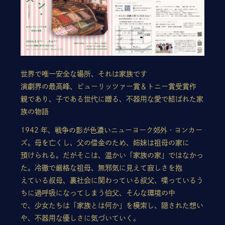
世界で唯一安全な場所、それは家族です
演劇界の最高峰、ピューリッツァー賞＆トニー賞受賞作
親であり、子である世代に贈る、不器用な愛で結ばれた家
族の物語
1942 年、戦争の影が色濃いニューヨーク郊外・ヨンカー
ズ。母を亡くし、父の借金のため、姉妹は祖母の家に
預けられる。だがそこは、温かい「家族の家」ではなかっ
た。冷徹で厳格な祖母、無邪気に見えて寂しさを抱
えている叔母、裏社会に関わっている叔父、喋っているう
ちに過呼吸になってしまう伯父、そんな環境の中
で、少女たちは「家族とは何か」を模索し、隠された想い
や、不器用な優しさに気づいていく。