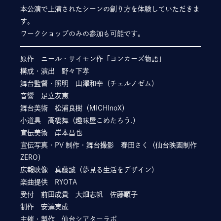
本公演で上演されたシーンの創り方を体験していただきま
す。
ワークショップのみの参加も可能です。
原作 ニール・サイモン作「ヨンカーズ物語」
構成・演出 野々下孝
舞台監督・照明 山澤和幸（チェルノゼム）
音響 足立友恵
舞台美術 松浦良樹（MICHInoX）
小道具 高橋舞（趣味屋こめたろう.）
宣伝美術 岸本昌也
宣伝写真・PV 制作・舞台撮影 春田さく（仙台映画制作
ZERO）
広報映像 真藤誠（夢見る生活をデザイン）
楽曲提供 RYOTA
受付 前田成貴 大畑志帆 佐藤順子
制作 安達実成
主催・製作 仙台シアターラボ